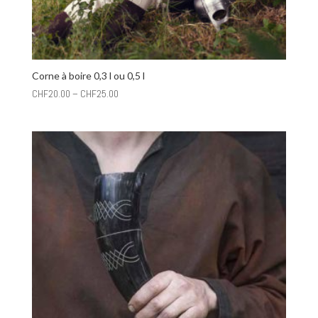
Corne à boire 0,3 l ou 0,5 l
CHF
20.00
–
CHF
25.00