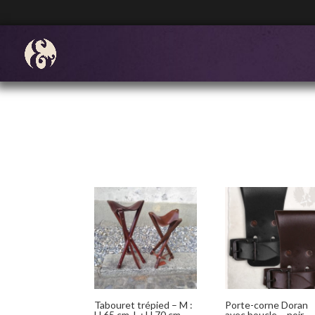
Tabouret trépied – M :
Porte-corne Doran
H 65 cm, L : H 70 cm
avec boucle – noir,