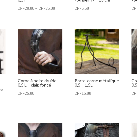
CHF
20.00
–
CHF
25.00
CHF
5.50
CH
Corne à boire druide
Porte-corne métallique
Co
0,5 L – clair, foncé
0,5 – 1,5L
0.5
de
CHF
25.00
CHF
15.00
CH