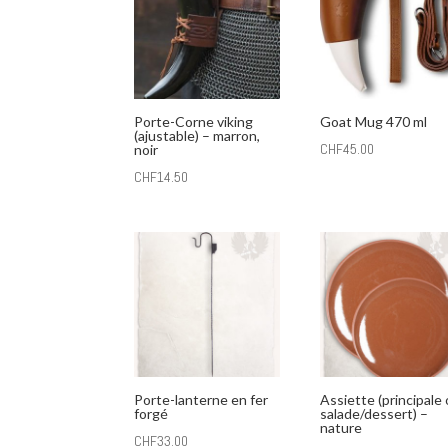
Porte-Corne viking
Goat Mug 470 ml
(ajustable) – marron,
CHF
45.00
noir
CHF
14.50
Porte-lanterne en fer
Assiette (principale
forgé
salade/dessert) –
nature
CHF
33.00