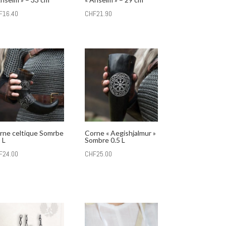
F
16.40
CHF
21.90
rne celtique Somrbe
Corne « Aegishjalmur »
 L
Sombre 0.5 L
F
24.00
CHF
25.00