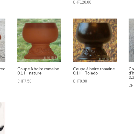
CHF
120.00
vec
Coupe à boire romaine
Coupe à boire romaine
Co
0.1 l – nature
0.1 l – Toledo
d’
0.3
CHF
7.50
CHF
8.90
CH