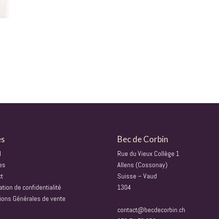
es
Bec de Corbin
l
Rue du Vieux Collège 1
es
Allens (Cossonay)
ct
Suisse – Vaud
ation de confidentialité
1304
ions Générales de vente
contact@becdecorbin.ch