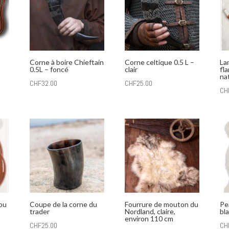
Corne à boire Chieftain
Corne celtique 0.5 L –
La
0.5L – foncé
clair
fl
na
CHF
32.00
CHF
25.00
CH
 ou
Coupe de la corne du
Fourrure de mouton du
Pe
trader
Nordland, claire,
bl
environ 110 cm
CHF
25.00
CH