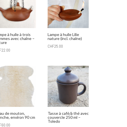
mpe à huile à trois
Lampe à huile Lilie
ammes avec chaîne –
nature (incl. chaîne)
ture
CHF
25.00
F
22.00
au de mouton,
Tasse à café/à thé avec
anche, environ 90 cm
couvercle 250 ml –
Toledo
F
60.00