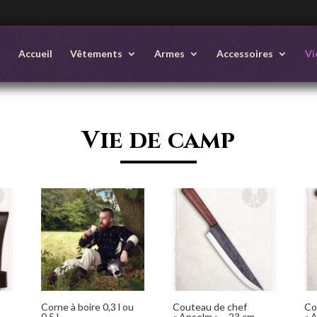
Accueil
Vêtements
Armes
Accessoires
Vi
Vie de camp
Corne à boire 0,3 l ou
Couteau de chef
Co
0,5 l
« Anselm » – 23 cm
« 