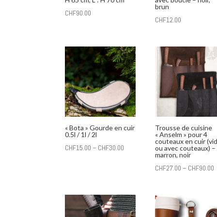
brun
CHF
90.00
CHF
12.00
« Bota » Gourde en cuir
Trousse de cuisine
0.5l / 1l / 2l
« Anselm » pour 4
couteaux en cuir (vi
CHF
15.00
–
CHF
30.00
ou avec couteaux) –
marron, noir
CHF
27.00
–
CHF
90.00