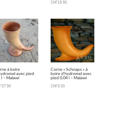
CHF
18.90
rne à boire
Corne « Schnaps » à
hydromel avec pied
boire d’hydromel avec
 l – Malawi
pied 0.04 l – Malawi
F
37.90
CHF
9.00