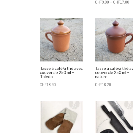
CHF
9.00
–
CHF
17.00
Tasse à café/à thé avec
Tasse à café/à thé a
couvercle 250 ml –
couvercle 250 ml –
Toledo
nature
CHF
18.90
CHF
16.20