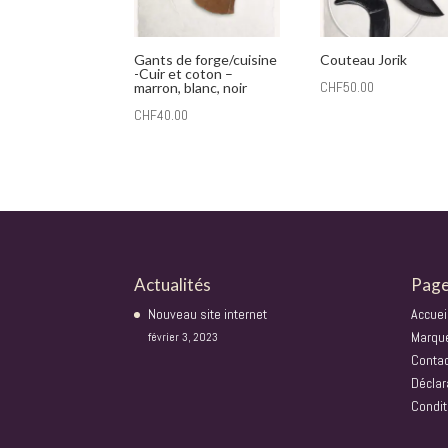
Gants de forge/cuisine
Couteau Jorik
-Cuir et coton –
CHF
50.00
marron, blanc, noir
CHF
40.00
Actualités
Pag
Nouveau site internet
Accuei
Marqu
février 3, 2023
Conta
Déclar
Condit