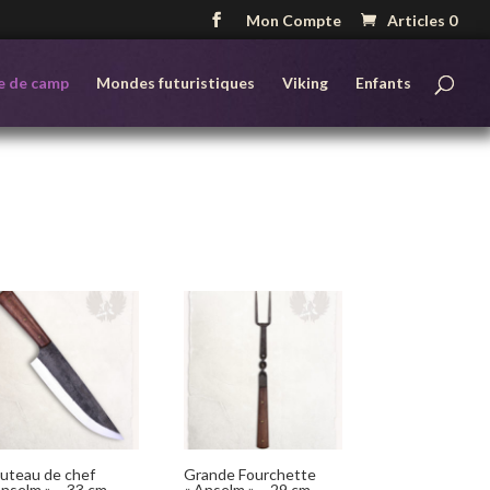
Mon Compte
Articles 0
e de camp
Mondes futuristiques
Viking
Enfants
uteau de chef
Grande Fourchette
Anselm » – 33 cm
« Anselm » – 29 cm