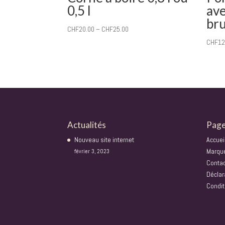
0,5 l
ave
br
CHF
20.00
–
CHF
25.00
CHF
12
Actualités
Pag
Nouveau site internet
Accuei
Marqu
février 3, 2023
Conta
Déclar
Condit