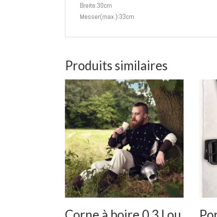
Breite:30cm
Messer(max.):33cm
Produits similaires
Corne à boire 0,3 l ou
Po