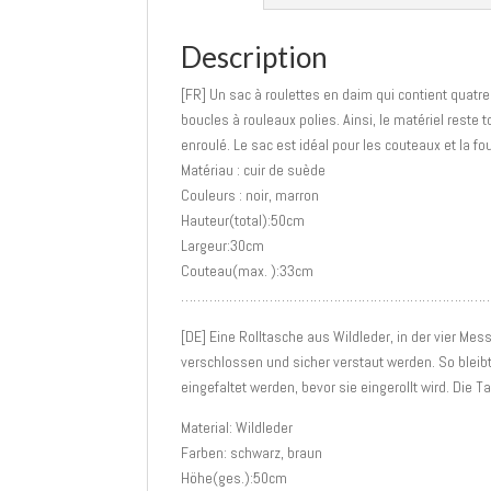
Description
[FR] Un sac à roulettes en daim qui contient quatre 
boucles à rouleaux polies. Ainsi, le matériel reste t
enroulé. Le sac est idéal pour les couteaux et la f
Matériau : cuir de suède
Couleurs : noir, marron
Hauteur(total):50cm
Largeur:30cm
Couteau(max. ):33cm
…………………………………………………………………
[DE] Eine Rolltasche aus Wildleder, in der vier Me
verschlossen und sicher verstaut werden. So blei
eingefaltet werden, bevor sie eingerollt wird. Die 
Material: Wildleder
Farben: schwarz, braun
Höhe(ges.):50cm