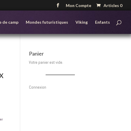
Mon Compte
Articles 0
e de camp
Mondes futuristiques
Viking
Enfants
Panier
Votre panier est vide.
x
Connexion
cer