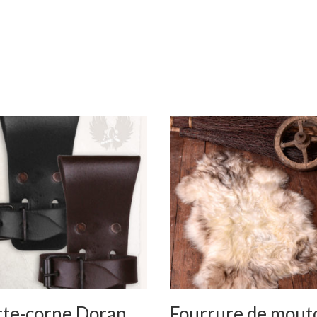
rte-corne Doran
Fourrure de mout