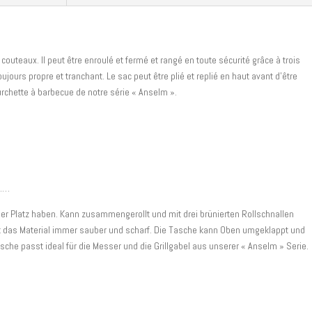
noir
couteaux. Il peut être enroulé et fermé et rangé en toute sécurité grâce à trois
oujours propre et tranchant. Le sac peut être plié et replié en haut avant d’être
ourchette à barbecue de notre série « Anselm ».
……
sser Platz haben. Kann zusammengerollt und mit drei brünierten Rollschnallen
bt das Material immer sauber und scharf. Die Tasche kann Oben umgeklappt und
Tasche passt ideal für die Messer und die Grillgabel aus unserer « Anselm » Serie.