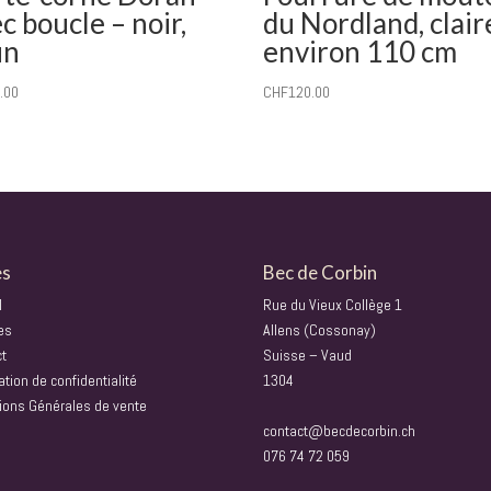
c boucle – noir,
du Nordland, clair
un
environ 110 cm
.00
CHF
120.00
es
Bec de Corbin
l
Rue du Vieux Collège 1
es
Allens (Cossonay)
ct
Suisse – Vaud
ation de confidentialité
1304
ions Générales de vente
contact@becdecorbin.ch
076 74 72 059