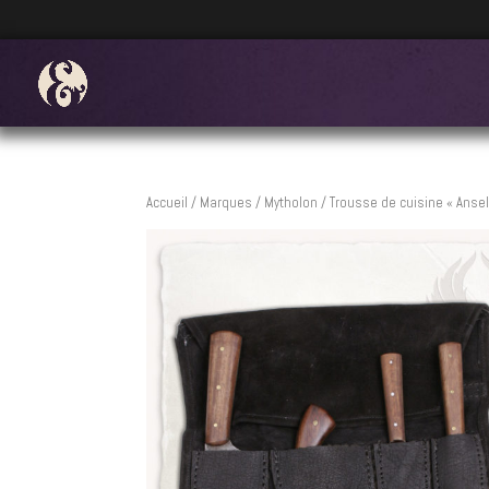
Accueil
/
Marques
/
Mytholon
/ Trousse de cuisine « Ansel