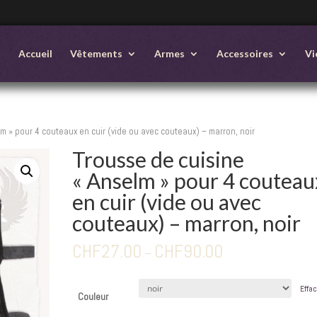
Accueil
Vêtements
Armes
Accessoires
Vi
m » pour 4 couteaux en cuir (vide ou avec couteaux) – marron, noir
Trousse de cuisine
« Anselm » pour 4 couteau
en cuir (vide ou avec
couteaux) – marron, noir
CHF
27.00
CHF
90.00
–
Effa
Couleur