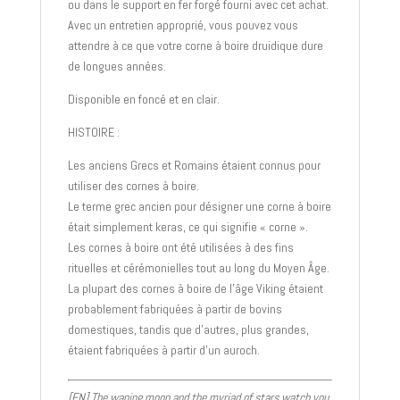
ou dans le support en fer forgé fourni avec cet achat.
Avec un entretien approprié, vous pouvez vous
attendre à ce que votre corne à boire druidique dure
de longues années.
Disponible en foncé et en clair.
HISTOIRE :
Les anciens Grecs et Romains étaient connus pour
utiliser des cornes à boire.
Le terme grec ancien pour désigner une corne à boire
était simplement keras, ce qui signifie « corne ».
Les cornes à boire ont été utilisées à des fins
rituelles et cérémonielles tout au long du Moyen Âge.
La plupart des cornes à boire de l’âge Viking étaient
probablement fabriquées à partir de bovins
domestiques, tandis que d’autres, plus grandes,
étaient fabriquées à partir d’un auroch.
[EN] The waning moon and the myriad of stars watch you,