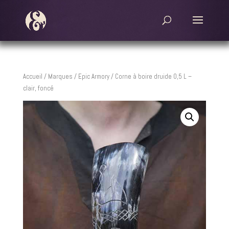
Accueil
/
Marques
/
Epic Armory
/ Corne à boire druide 0,5 L –
clair, foncé