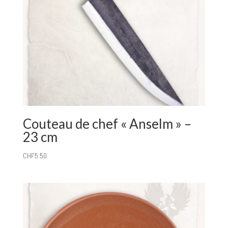
Couteau de chef « Anselm » –
23 cm
CHF
5.50