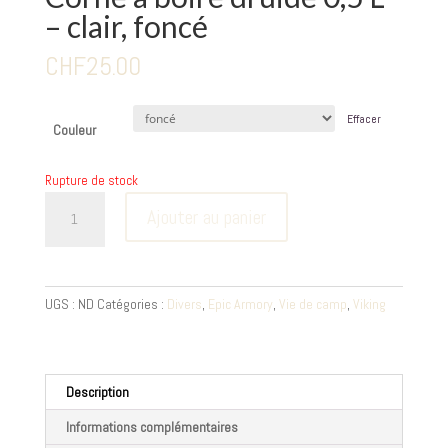
– clair, foncé
CHF
25.00
Effacer
Couleur
Rupture de stock
quantité
Ajouter au panier
de
Corne
à
boire
UGS :
ND
Catégories :
Divers
,
Epic Armory
,
Vie de camp
,
Viking
druide
0,5
L
-
Description
clair,
Informations complémentaires
foncé