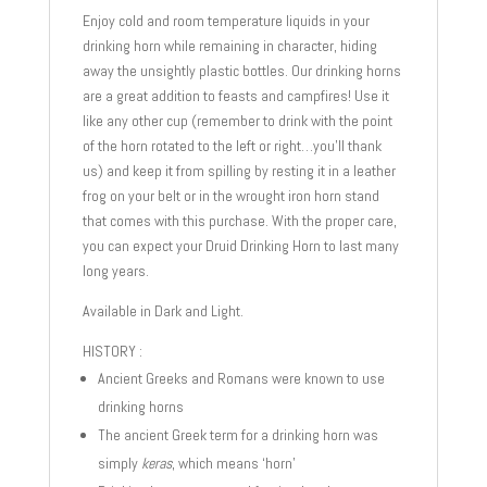
Enjoy cold and room temperature liquids in your
drinking horn while remaining in character, hiding
away the unsightly plastic bottles. Our drinking horns
are a great addition to feasts and campfires! Use it
like any other cup (remember to drink with the point
of the horn rotated to the left or right…you’ll thank
us) and keep it from spilling by resting it in a leather
frog on your belt or in the wrought iron horn stand
that comes with this purchase. With the proper care,
you can expect your Druid Drinking Horn to last many
long years.
Available in Dark and Light.
HISTORY :
Ancient Greeks and Romans were known to use
drinking horns
The ancient Greek term for a drinking horn was
simply
keras
, which means ‘horn’