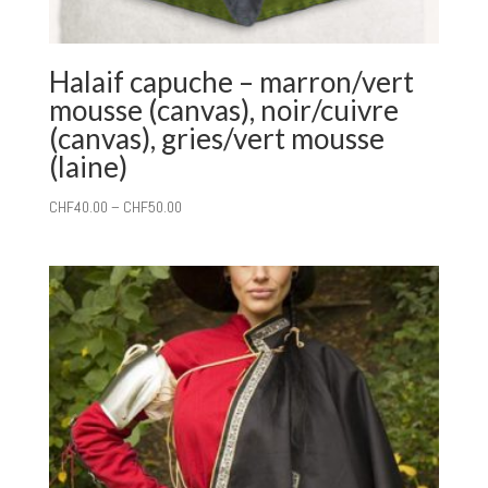
Halaif capuche – marron/vert
mousse (canvas), noir/cuivre
(canvas), gries/vert mousse
(laine)
CHF
40.00
–
CHF
50.00