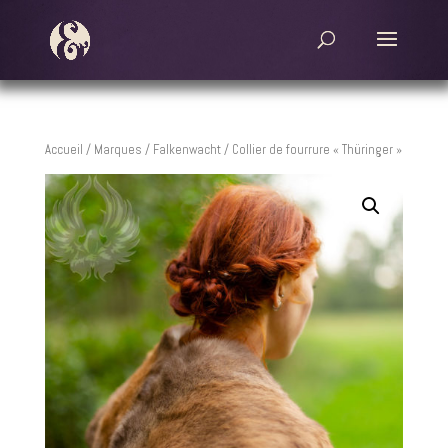
Accueil
/
Marques
/
Falkenwacht
/ Collier de fourrure « Thüringer »