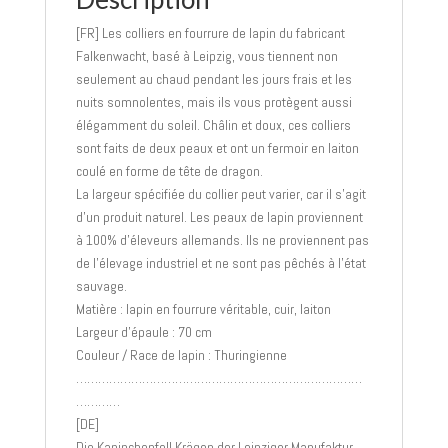
[FR] Les colliers en fourrure de lapin du fabricant
Falkenwacht, basé à Leipzig, vous tiennent non
seulement au chaud pendant les jours frais et les
nuits somnolentes, mais ils vous protègent aussi
élégamment du soleil. Châlin et doux, ces colliers
sont faits de deux peaux et ont un fermoir en laiton
coulé en forme de tête de dragon.
La largeur spécifiée du collier peut varier, car il s’agit
d’un produit naturel. Les peaux de lapin proviennent
à 100% d’éleveurs allemands. Ils ne proviennent pas
de l’élevage industriel et ne sont pas pêchés à l’état
sauvage.
Matière : lapin en fourrure véritable, cuir, laiton
Largeur d’épaule : 70 cm
Couleur / Race de lapin : Thuringienne
……………………………………………………………………
…………
[DE]
Die Kaninchenfell Krägen der Leipziger Manufaktur