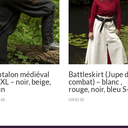
ntalon médiéval
Battleskirt (Jupe 
XL – noir, beige,
combat) – blanc ,
un
rouge, noir, bleu S
.00
CHF
63.00