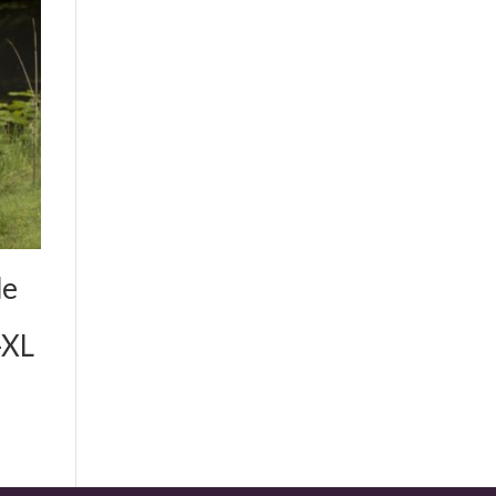
de
-XL