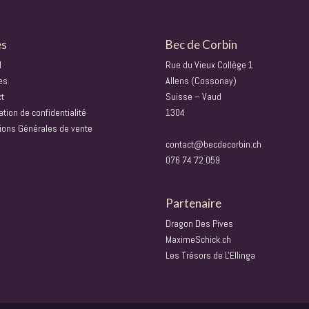
es
Bec de Corbin
l
Rue du Vieux Collège 1
es
Allens (Cossonay)
ct
Suisse – Vaud
ation de confidentialité
1304
ions Générales de vente
contact@becdecorbin.ch
076 74 72 059
Partenaire
Dragon Des Pives
MaximeSchick.ch
Les Trésors de L'Ellinga