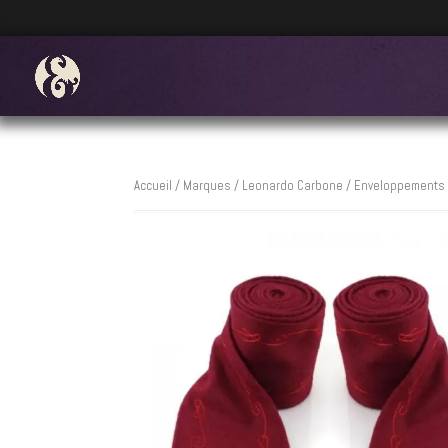
Accueil
/
Marques
/
Leonardo Carbone
/ Enveloppements d