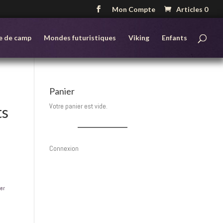
Mon Compte
Articles 0
e de camp
Mondes futuristiques
Viking
Enfants
Panier
Votre panier est vide.
ts
Connexion
cer