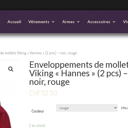
Accueil
Vêtements
Armes
Accessoires
Vi
e mollets Viking « Hannes » (2 pcs) – noir, rouge
Enveloppements de molle
Viking « Hannes » (2 pcs) –
noir, rouge
CHF
32.00
Effa
Couleur
2 en stock