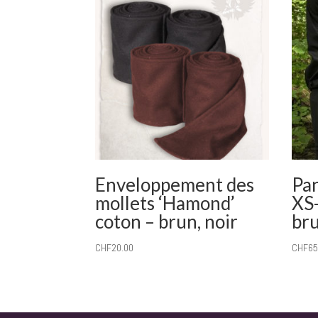
Enveloppement des
Pa
mollets ‘Hamond’
XS-
coton – brun, noir
br
CHF
20.00
CHF
65