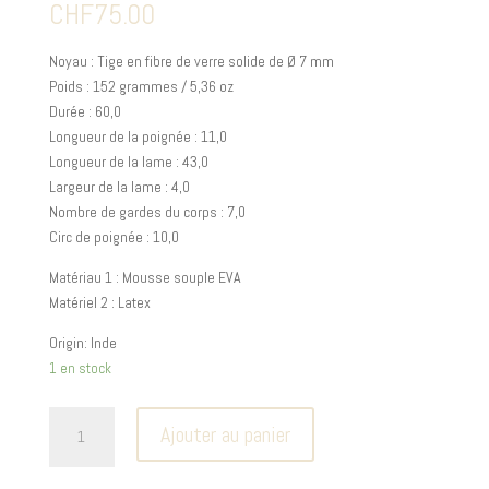
CHF
75.00
Noyau : Tige en fibre de verre solide de Ø 7 mm
Poids : 152 grammes / 5,36 oz
Durée : 60,0
Longueur de la poignée : 11,0
Longueur de la lame : 43,0
Largeur de la lame : 4,0
Nombre de gardes du corps : 7,0
Circ de poignée : 10,0
Matériau 1 : Mousse souple EVA
Matériel 2 : Latex
Origin: Inde
1 en stock
quantité
Ajouter au panier
de
Dai