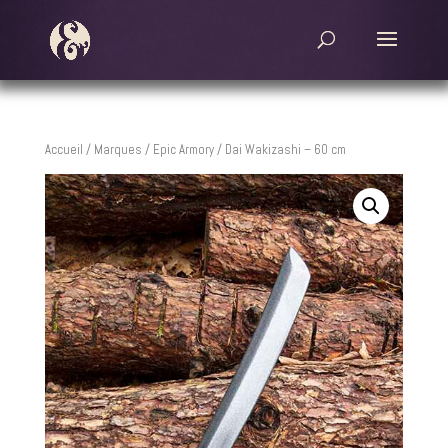
Accueil
/
Marques
/
Epic Armory
/ Dai Wakizashi – 60 cm