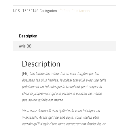
Wakizashi
-
UGS :
18960145
Catégories :
Épées
,
Epic Armory
60
cm
Description
Avis (0)
Description
[FR]
Les lames les mieux faites sont forgées par les
épéistes les plus habiles, le métal travaillé avec une telle
précision et un tel soin que le tranchant peut couper la
chair si proprement qu’une personne pourrait ne même
pas savoir qu’elle est morte.
Vous avez demandé à un épéiste de vous fabriquer un
Wakizashi. Avant qu’il ne soit payé, vous voulez être
certain qu’il s’agit d’une lame correctement fabriquée, et