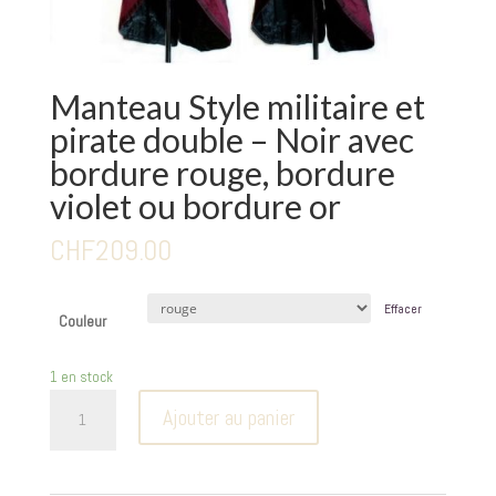
Manteau Style militaire et
pirate double – Noir avec
bordure rouge, bordure
violet ou bordure or
CHF
209.00
Effacer
Couleur
1 en stock
quantité
Ajouter au panier
de
Manteau
Style