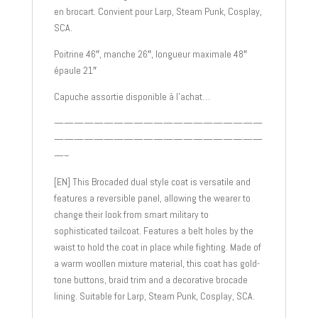
en brocart. Convient pour Larp, Steam Punk, Cosplay,
SCA.
Poitrine 46″, manche 26″, longueur maximale 48″
épaule 21″
Capuche assortie disponible à l’achat…
—————————————————————
—————————————————————
—–
[EN] This Brocaded dual style coat is versatile and
features a reversible panel, allowing the wearer to
change their look from smart military to
sophisticated tailcoat. Features a belt holes by the
waist to hold the coat in place while fighting. Made of
a warm woollen mixture material, this coat has gold-
tone buttons, braid trim and a decorative brocade
lining. Suitable for Larp, Steam Punk, Cosplay, SCA.