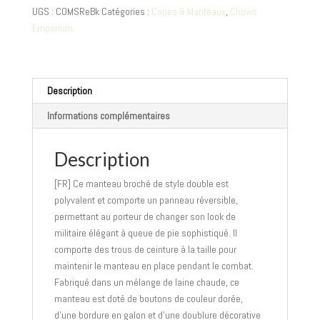
militaire
UGS :
COMSReBk
Catégories :
Capes & Manteaux
,
Chows
et
Emporium
pirate
double
-
Noir
Description
avec
Informations complémentaires
bordure
rouge,
bordure
Description
violet
[FR] Ce manteau broché de style double est
ou
polyvalent et comporte un panneau réversible,
bordure
permettant au porteur de changer son look de
or
militaire élégant à queue de pie sophistiqué. Il
comporte des trous de ceinture à la taille pour
maintenir le manteau en place pendant le combat.
Fabriqué dans un mélange de laine chaude, ce
manteau est doté de boutons de couleur dorée,
d’une bordure en galon et d’une doublure décorative