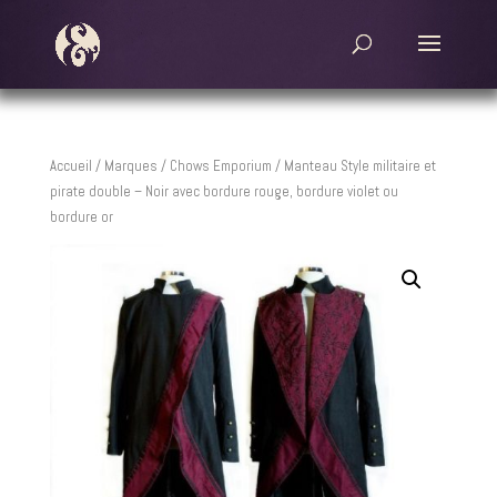
Accueil
/
Marques
/
Chows Emporium
/ Manteau Style militaire et
pirate double – Noir avec bordure rouge, bordure violet ou
bordure or