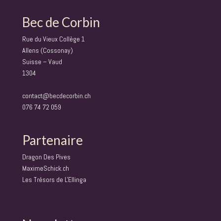
Bec de Corbin
Rue du Vieux Collège 1
Allens (Cossonay)
Suisse – Vaud
1304
contact@becdecorbin.ch
076 74 72 059
Partenaire
Dragon Des Pives
MaximeSchick.ch
Les Trésors de L'Ellinga