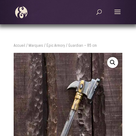
Accueil
/
Marques
/
Epic Armory
/ Guardian – 85 cm