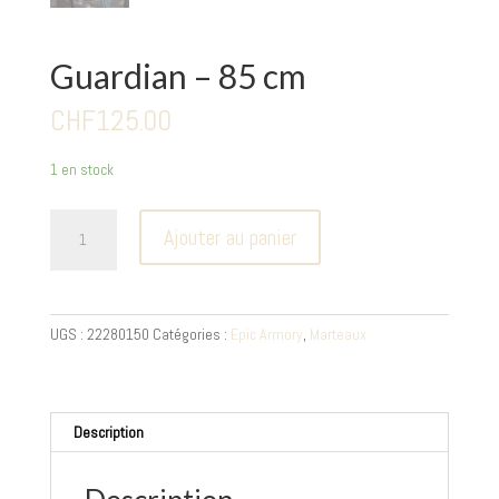
Guardian – 85 cm
CHF
125.00
1 en stock
quantité
Ajouter au panier
de
Guardian
-
85
UGS :
22280150
Catégories :
Epic Armory
,
Marteaux
cm
Description