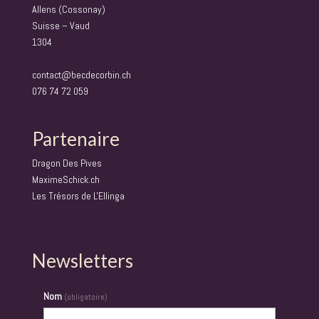
Allens (Cossonay)
Suisse – Vaud
1304
contact@becdecorbin.ch
076 74 72 059
Partenaire
Dragon Des Pives
MaximeSchick.ch
Les Trésors de L'Ellinga
Newsletters
Nom
(obligatoire)