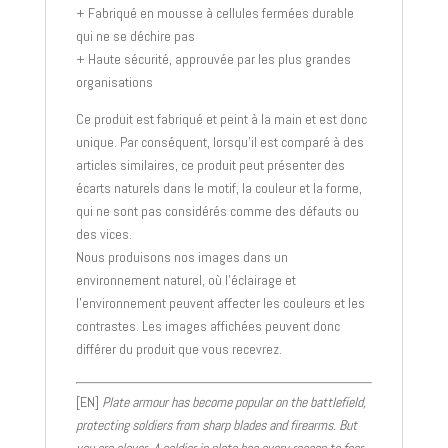
+ Fabriqué en mousse à cellules fermées durable
qui ne se déchire pas
+ Haute sécurité, approuvée par les plus grandes
organisations
Ce produit est fabriqué et peint à la main et est donc
unique. Par conséquent, lorsqu’il est comparé à des
articles similaires, ce produit peut présenter des
écarts naturels dans le motif, la couleur et la forme,
qui ne sont pas considérés comme des défauts ou
des vices.
Nous produisons nos images dans un
environnement naturel, où l’éclairage et
l’environnement peuvent affecter les couleurs et les
contrastes. Les images affichées peuvent donc
différer du produit que vous recevrez.
[EN]
Plate armour has become popular on the battlefield,
protecting soldiers from sharp blades and firearms. But
you are clever. A soldier in plate has every reason to fear