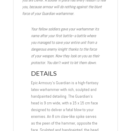
you, because armour will do nothing against the blunt
force of your Guardian warhammer.
Your fellow soldiers gave your warhammer its
name after your first battle–a battle where
you managed to save your entire unit from a
dangerous enemy knight thanks to the force
of your weapon. Now they look on you as their
protector. You don’t want to let them down.
DETAILS
Epic Armoury’s Guardian is a high-fantasy
latex warhammer with rich, sculpted and
handpainted detailing. The Guardian’s
head is 9 cm wide, with a 15 x 15 cm face
designed to deliver a fatal blow to your
enemies. An 8 cm claw-like spike serves
as the peen of the hammer, opposite the
face. Sculpted and handpainted, the head