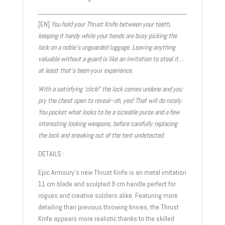
[EN]
You hold your Thrust Knife between your teeth,
keeping it handy while your hands are busy picking the
lock on a noble’s unguarded luggage. Leaving anything
valuable without a guard is like an invitation to steal it…
at least that’s been
your
experience.
With a satisfying ‘click!’ the lock comes undone and you
pry the chest open to reveal–oh, yes! That will do nicely.
You pocket what looks to be a sizeable purse and a few
interesting looking weapons, before carefully replacing
the lock and sneaking out of the tent undetected.
DETAILS :
Epic Armoury’s new Thrust Knife is an metal imitation
11 cm blade and sculpted 9 cm handle perfect for
rogues and creative soldiers alike. Featuring more
detailing than previous throwing knives, the Thrust
Knife appears more realistic thanks to the skilled