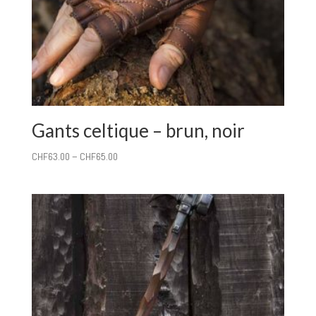
Gants celtique – brun, noir
CHF
63.00
–
CHF
65.00