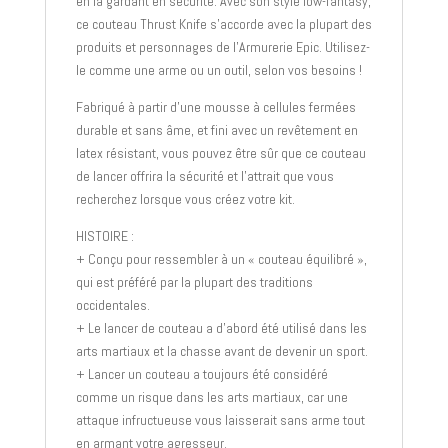
en la gardant en sécurité. Avec son style low-fantasy,
ce couteau Thrust Knife s’accorde avec la plupart des
produits et personnages de l’Armurerie Epic. Utilisez-
le comme une arme ou un outil, selon vos besoins !
Fabriqué à partir d’une mousse à cellules fermées
durable et sans âme, et fini avec un revêtement en
latex résistant, vous pouvez être sûr que ce couteau
de lancer offrira la sécurité et l’attrait que vous
recherchez lorsque vous créez votre kit.
HISTOIRE :
+ Conçu pour ressembler à un « couteau équilibré »,
qui est préféré par la plupart des traditions
occidentales.
+ Le lancer de couteau a d’abord été utilisé dans les
arts martiaux et la chasse avant de devenir un sport.
+ Lancer un couteau a toujours été considéré
comme un risque dans les arts martiaux, car une
attaque infructueuse vous laisserait sans arme tout
en armant votre agresseur.