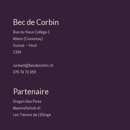
Bec de Corbin
Rue du Vieux Collège 1
Allens (Cossonay)
Suisse – Vaud
1304
contact@becdecorbin.ch
076 74 72 059
Partenaire
Dragon Des Pives
MaximeSchick.ch
Les Trésors de L'Ellinga