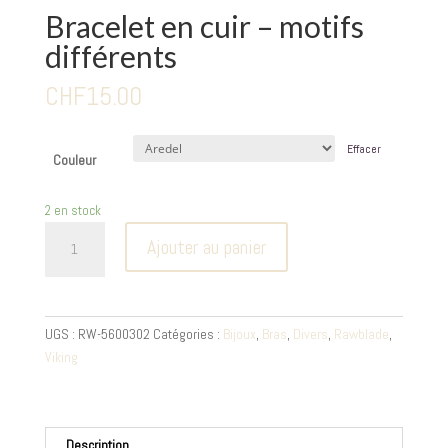
Bracelet en cuir – motifs
différents
CHF
15.00
Effacer
Couleur
2 en stock
quantité
Ajouter au panier
de
Bracelet
en
cuir
UGS :
RW-5600302
Catégories :
Bijoux
,
Bras
,
Divers
,
Rawblade
,
-
Viking
motifs
différents
Description