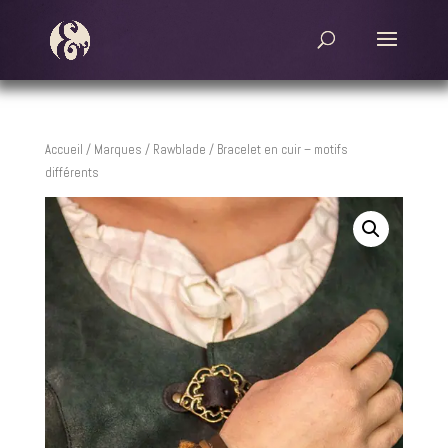
Accueil
/
Marques
/
Rawblade
/ Bracelet en cuir – motifs
différents