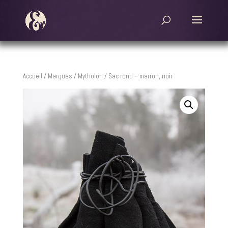
Accueil
/
Marques
/
Mytholon
/ Sac rond – marron, noir