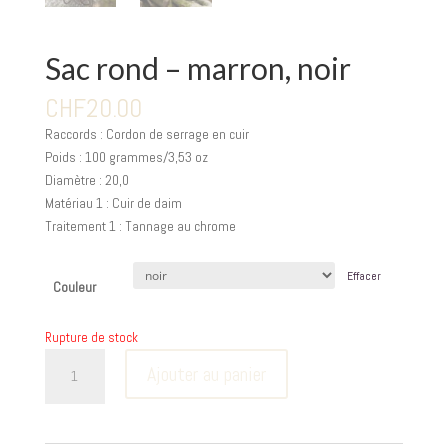
Sac rond – marron, noir
CHF
20.00
Raccords : Cordon de serrage en cuir
Poids : 100 grammes/3,53 oz
Diamètre : 20,0
Matériau 1 : Cuir de daim
Traitement 1 : Tannage au chrome
Effacer
Couleur
Rupture de stock
quantité
Ajouter au panier
de
Sac
rond