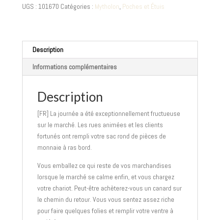
-
UGS :
101670
Catégories :
Mytholon
,
Poches et Étuis
marron,
noir
Description
Informations complémentaires
Description
[FR] La journée a été exceptionnellement fructueuse
sur le marché. Les rues animées et les clients
fortunés ont rempli votre sac rond de pièces de
monnaie à ras bord.
Vous emballez ce qui reste de vos marchandises
lorsque le marché se calme enfin, et vous chargez
votre chariot. Peut-être achèterez-vous un canard sur
le chemin du retour. Vous vous sentez assez riche
pour faire quelques folies et remplir votre ventre à