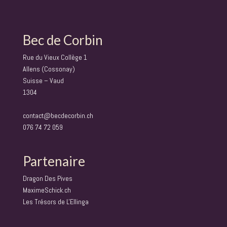
Bec de Corbin
Rue du Vieux Collège 1
Allens (Cossonay)
Suisse – Vaud
1304
contact@becdecorbin.ch
076 74 72 059
Partenaire
Dragon Des Pives
MaximeSchick.ch
Les Trésors de L'Ellinga