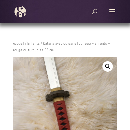
Accueil
/
Enfants
/ Katana avec ou sans fourreau – enfants –
rouge ou turquoise 98 cm