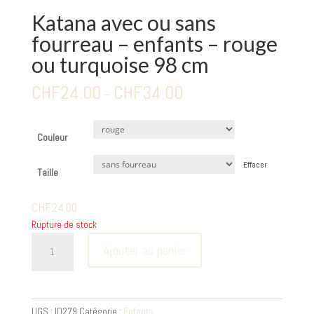
Katana avec ou sans
fourreau – enfants – rouge
ou turquoise 98 cm
CHF
24.00
CHF
34.00
–
Couleur
Effacer
Taille
CHF
24.00
Rupture de stock
quantité
Ajouter au panier
de
Katana
avec
ou
UGS :
ID279
Catégorie :
Enfants