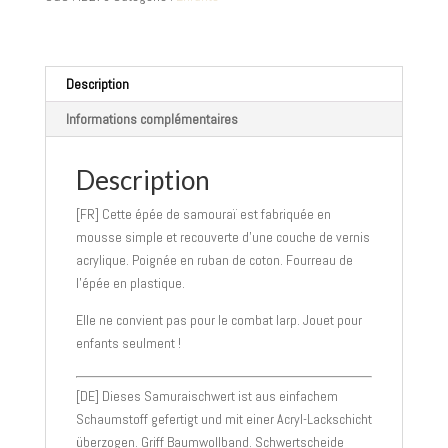
sans
fourreau
-
enfants
Description
-
Informations complémentaires
rouge
ou
turquoise
Description
98
[FR] Cette épée de samouraï est fabriquée en
cm
mousse simple et recouverte d’une couche de vernis
acrylique. Poignée en ruban de coton. Fourreau de
l’épée en plastique.
Elle ne convient pas pour le combat larp. Jouet pour
enfants seulment !
[DE] Dieses Samuraischwert ist aus einfachem
Schaumstoff gefertigt und mit einer Acryl-Lackschicht
überzogen. Griff Baumwollband. Schwertscheide