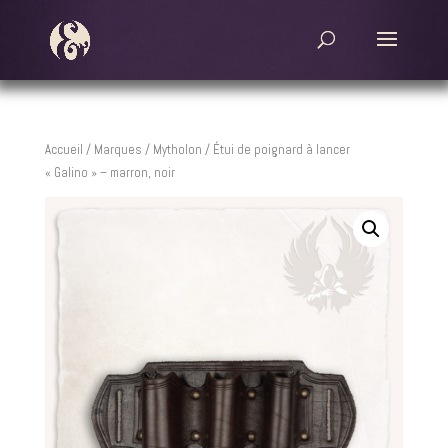
Accueil
/
Marques
/
Mytholon
/ Étui de poignard à lancer
« Galino » – marron, noir