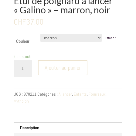
Étui de poignard à lancer
« Galino » – marron, noir
CHF
37.00
Effacer
Couleur
2 en stock
quantité
Ajouter au panier
de
Étui
de
poignard
UGS :
970211
Catégories :
À lancer
,
Enfants
,
Fourreaux
,
à
Mytholon
lancer
"Galino"
-
marron,
Description
noir